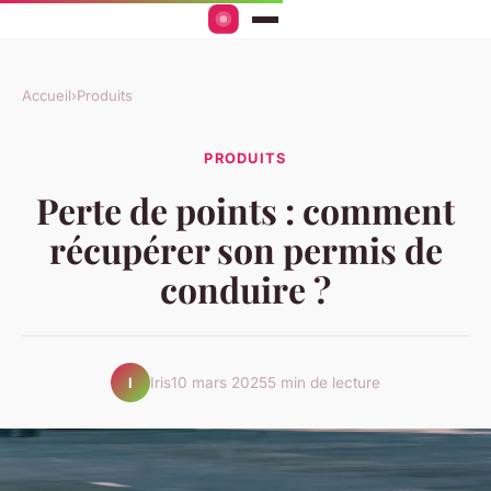
Accueil
›
Produits
PRODUITS
Perte de points : comment
récupérer son permis de
conduire ?
Iris
10 mars 2025
5 min de lecture
I